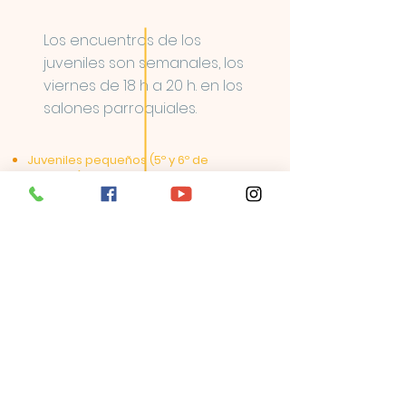
​Los encuentros de los
juveniles son semanales, los
viernes de 18 h a 20 h. en los
salones parroquiales.
Juveniles pequeños (5º y 6º de
primaria)
Juveniles mayores (1º, 2º y 3º ESO)
Natividad de nuestra
Señora