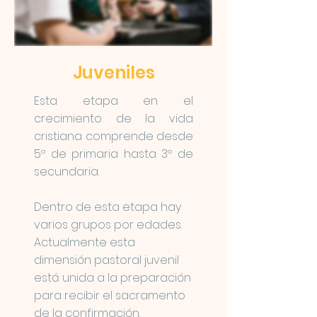
Juveniles
Esta etapa en el
crecimiento de la vida
cristiana comprende desde
5º de primaria hasta 3º de
secundaria.
Dentro de esta etapa hay
varios grupos por edades.
Actualmente esta
dimensión pastoral juvenil
está unida a la preparación
para recibir el sacramento
de la confirmación.