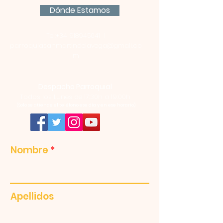
Dónde Estamos
Tel:
+34 918945041
|
parroquiasanmartindelavega@gmail.co
m
Despacho Parroquial
Todos los Lunes de 17:30h a 19:00h
(Solo se atiende el teléfono ese día y en ese horario)
Nombre
Apellidos